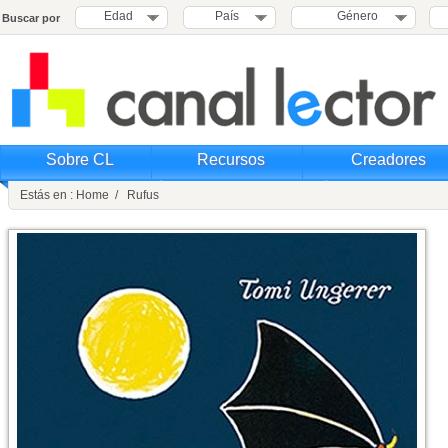
Edad
País
Género
Buscar por
Sobre CL
Recursos
Creadores
Estás en : Home / Rufus