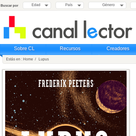
Edad
País
Género
Buscar por
Sobre CL
Recursos
Creadores
Estás en : Home / Lupus