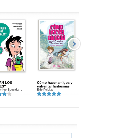
AN LOS
Cómo hacer amigos y
Menstruacion en marcha
ES?
enfrentar fantasmas
Gloria A. Calvo
nico Baccalario
Eric Peleias
K
S