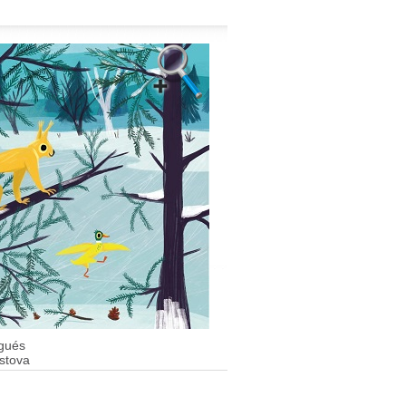
gués
istova