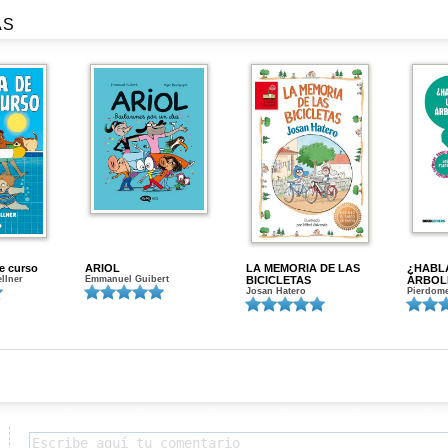
AS
de curso
ARIOL
LA MEMORIA DE LAS
¿HABL
ellner
Emmanuel Guibert
BICICLETAS
ÁRBOL
Josan Hatero
Pierdome