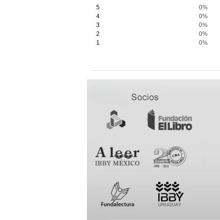
5
0%
4
0%
3
0%
2
0%
1
0%