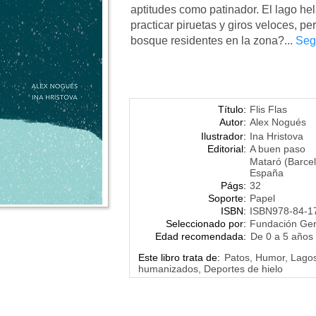
aptitudes como patinador. El lago he
practicar piruetas y giros veloces, p
bosque residentes en la zona?...
Seg
Título:
Flis Flas
Autor:
Alex Nogués
Ilustrador:
Ina Hristova
Editorial:
A buen paso
Mataró (Barce
España
Págs:
32
Soporte:
Papel
ISBN:
ISBN978-84-1
Seleccionado por:
Fundación Ge
Edad recomendada:
De 0 a 5 años
Este libro trata de:
Patos, Humor, Lagos
humanizados, Deportes de hielo