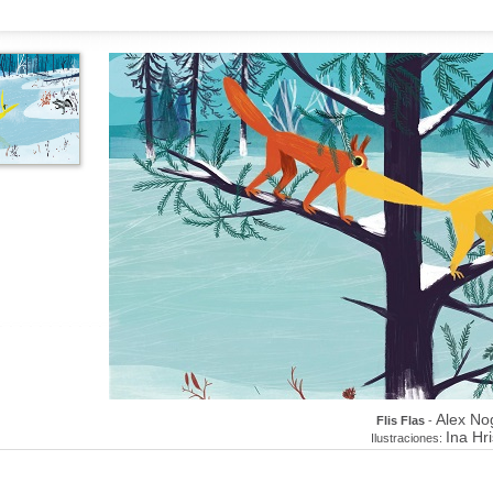
Alex No
Flis Flas
-
Ina Hr
Ilustraciones: