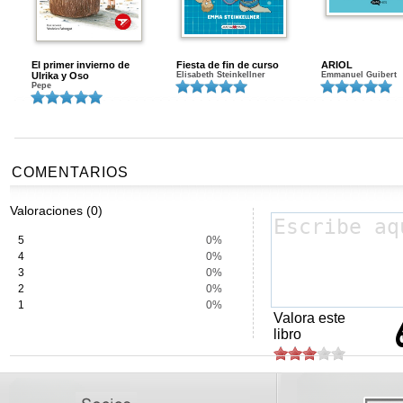
El primer invierno de
Fiesta de fin de curso
ARIOL
Ulrika y Oso
Elisabeth Steinkellner
Emmanuel Guibert
Pepe
COMENTARIOS
Valoraciones (0)
5
0%
4
0%
3
0%
2
0%
1
0%
Valora este
libro