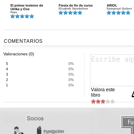
El primer invierno de
Fiesta de fin de curso
ARIOL
Ulrika y Oso
Elisabeth Steinkellner
Emmanuel Guibert
Pepe
COMENTARIOS
Valoraciones (0)
5
0%
4
0%
3
0%
2
0%
1
0%
Valora este
libro