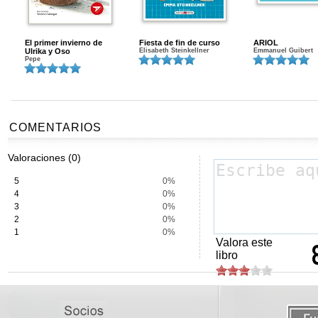
El primer invierno de
Fiesta de fin de curso
ARIOL
Ulrika y Oso
Elisabeth Steinkellner
Emmanuel Guibert
Pepe
COMENTARIOS
Valoraciones (0)
5
0%
4
0%
3
0%
2
0%
1
0%
Valora este
libro