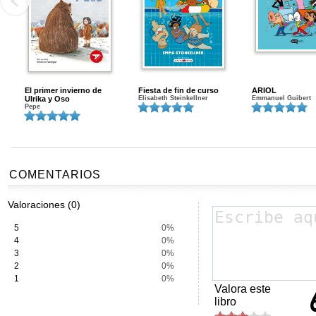
El primer invierno de
Fiesta de fin de curso
ARIOL
Ulrika y Oso
Elisabeth Steinkellner
Emmanuel Guibert
Pepe
COMENTARIOS
Valoraciones (0)
5
0%
4
0%
3
0%
2
0%
1
0%
Valora este
libro