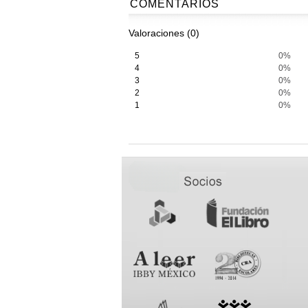
COMENTARIOS
Valoraciones (0)
5
0%
4
0%
3
0%
2
0%
1
0%