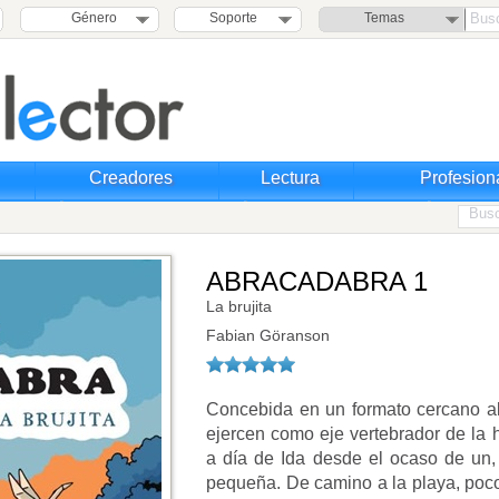
Género
Soporte
Temas
Creadores
Lectura
Profesion
ABRACADABRA 1
La brujita
Fabian Göranson
Concebida en un formato cercano al
ejercen como eje vertebrador de la hi
a día de Ida desde el ocaso de un, 
pequeña. De camino a la playa, poco