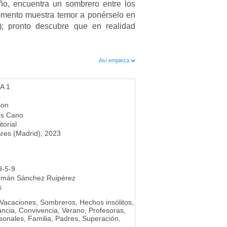
o, encuentra un sombrero entre los
omento muestra temor a ponérselo en
); pronto descubre que en realidad
Así empieza
A 1
son
s Cano
torial
res (Madrid), 2023
9-5-9
rmán Sánchez Ruipérez
s
 Vacaciones, Sombreros, Hechos insólitos,
ancia, Convivencia, Verano, Profesoras,
sonales, Familia, Padres, Superación,