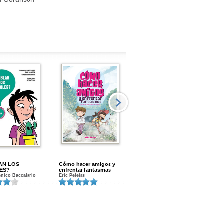
AN LOS
Cómo hacer amigos y
Menstruacion en marcha
ES?
enfrentar fantasmas
Gloria A. Calvo
nico Baccalario
Eric Peleias
K
S