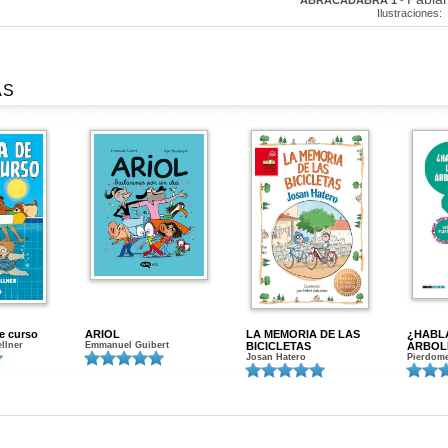
ABRACADABRA 1
-
Ilustraciones:
AS
de curso
ARIOL
LA MEMORIA DE LAS
¿HABL
ellner
Emmanuel Guibert
BICICLETAS
ÁRBOL
Josan Hatero
Pierdome