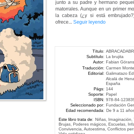
junto a su padre y hermano pequeñ
matorrales. Aunque en un primer m
la cabeza (¿y si está embrujado?
ofrece...
Seguir leyendo
Título:
ABRACADABR
Subtítulo:
La brujita
Autor:
Fabian Göran
Traducción:
Carmen Monte
Editorial:
Galimatazo Edi
Alcalá de Hena
España
Págs:
144
Soporte:
Papel
ISBN:
978-84-12383
Seleccionado por:
Fundación Ge
Edad recomendada:
De 9 a 11 año
Este libro trata de:
Niñas, Imaginación,
Brujas, Poderes mágicos, Escuelas, Inf
Convivencia, Autoestima, Conflictos per
Vida cotidiana