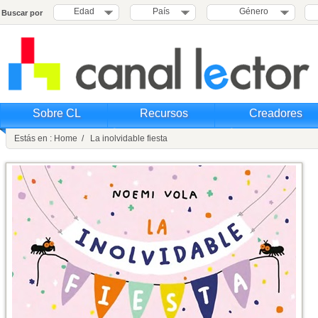
Edad
País
Género
Buscar por
Sobre CL
Recursos
Creadores
Estás en : Home / La inolvidable fiesta