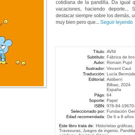
cotidiana de la pandilla. Da igual 
vacaciones, haciendo deporte...
destacar siempre sobre los demás, u
muy bien pero que...
Seguir leyendo
Título:
AVNI
Subtítulo:
Fábrica de br
Autor:
Romain Pujol
Ilustrador:
Vincent Caut
Traducción:
Lucía Bermúde
Editorial:
Astiberri
Bilbao, 2024
España
Págs:
64
Soporte:
Papel
ISBN:
978-84-19670
Seleccionado por:
Fundación Ge
Edad recomendada:
De 6 a 8 años
Este libro trata de:
Historietas gráfica
Travesuras, Juegos de ingenio, Pandill