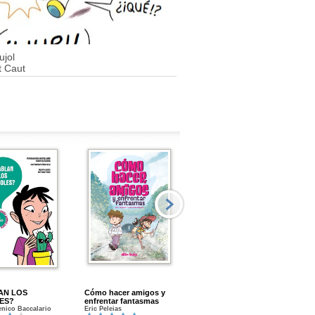
jol
t Caut
AN LOS
Cómo hacer amigos y
Menstruacion en marcha
ES?
enfrentar fantasmas
Gloria A. Calvo
nico Baccalario
Eric Peleias
K