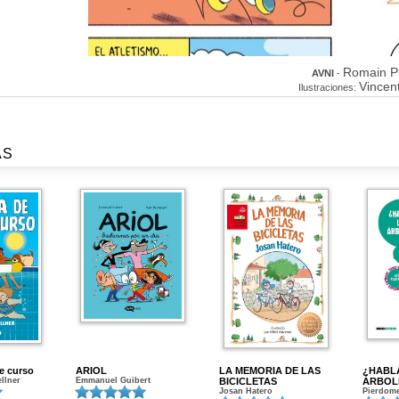
Romain Pu
AVNI
-
Vincen
Ilustraciones:
AS
de curso
ARIOL
LA MEMORIA DE LAS
¿HABL
ellner
Emmanuel Guibert
BICICLETAS
ÁRBOL
Josan Hatero
Pierdome