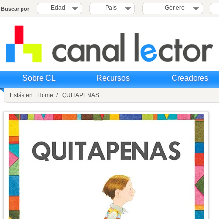
Edad
País
Género
Buscar por
Sobre CL
Recursos
Creadores
Estás en : Home / QUITAPENAS