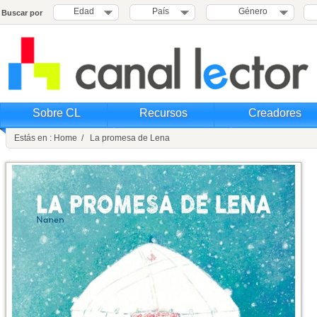
Edad
País
Género
Buscar por
Sobre CL
Recursos
Creadores
Estás en : Home / La promesa de Lena