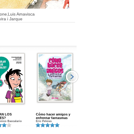
ione
Luis Amavisca
,
ira i Jarque
AN LOS
Cómo hacer amigos y
Menstruacion en marcha
ES?
enfrentar fantasmas
Gloria A. Calvo
nico Baccalario
Eric Peleias
K
S