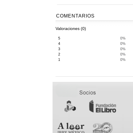
COMENTARIOS
Valoraciones (0)
5
0%
4
0%
3
0%
2
0%
1
0%