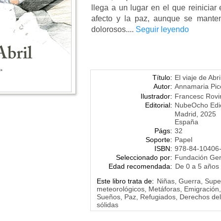
llega a un lugar en el que reiniciar
afecto y la paz, aunque se manten
dolorosos....
Seguir leyendo
Título:
El viaje de Abri
Autor:
Annamaria Pic
Ilustrador:
Francesc Rovir
Editorial:
NubeOcho Edi
Madrid, 2025
España
Págs:
32
Soporte:
Papel
ISBN:
978-84-10406
Seleccionado por:
Fundación Ge
Edad recomendada:
De 0 a 5 años
Este libro trata de:
Niñas, Guerra, Sup
meteorológicos, Metáforas, Emigración,
Sueños, Paz, Refugiados, Derechos del n
sólidas