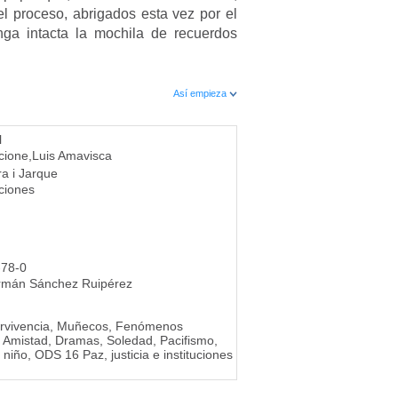
 el proceso, abrigados esta vez por el
ga intacta la mochila de recuerdos
Así empieza
l
cione
,
Luis Amavisca
a i Jarque
ciones
-78-0
rmán Sánchez Ruipérez
ervivencia, Muñecos, Fenómenos
 Amistad, Dramas, Soledad, Pacifismo,
iño, ODS 16 Paz, justicia e instituciones