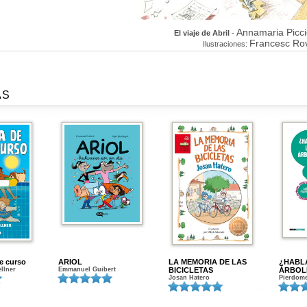
Annamaria Picc
El viaje de Abril
-
Francesc Rov
Ilustraciones:
AS
de curso
ARIOL
LA MEMORIA DE LAS
¿HABL
ellner
Emmanuel Guibert
BICICLETAS
ÁRBOL
Josan Hatero
Pierdome