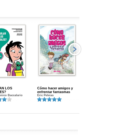
AN LOS
Cómo hacer amigos y
Menstruacion en marcha
ES?
enfrentar fantasmas
Gloria A. Calvo
nico Baccalario
Eric Peleias
K
S