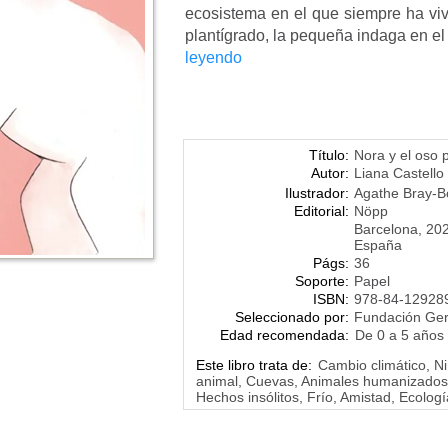
ecosistema en el que siempre ha viv
plantígrado, la pequeña indaga en el á
leyendo
Título:
Nora y el oso 
Autor:
Liana Castello
Ilustrador:
Agathe Bray-B
Editorial:
Nöpp
Barcelona, 20
España
Págs:
36
Soporte:
Papel
ISBN:
978-84-12928
Seleccionado por:
Fundación Ge
Edad recomendada:
De 0 a 5 años
Este libro trata de:
Cambio climático, Ni
animal, Cuevas, Animales humanizados,
Hechos insólitos, Frío, Amistad, Ecolog