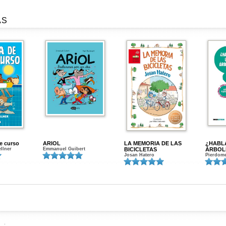
AS
de curso
ARIOL
LA MEMORIA DE LAS
¿HABL
ellner
Emmanuel Guibert
BICICLETAS
ÁRBOL
Josan Hatero
Pierdome