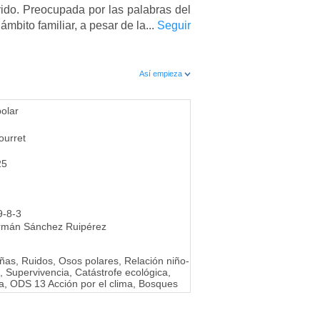
ido. Preocupada por las palabras del
mbito familiar, a pesar de la...
Seguir
Así empieza
polar
ourret
25
9-8-3
rmán Sánchez Ruipérez
ñas, Ruidos, Osos polares, Relación niño-
 Supervivencia, Catástrofe ecológica,
ía, ODS 13 Acción por el clima, Bosques