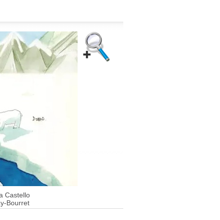
a Castello
y-Bourret