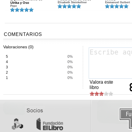
Ulrika y Oso
Elisabeth Steinkellner
Emmanuel Guibert
Pepe
COMENTARIOS
Valoraciones (0)
5
0%
4
0%
3
0%
2
0%
1
0%
Valora este
libro