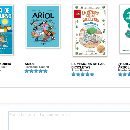
de curso
ARIOL
LA MEMORIA DE LAS
¿HABL
ellner
Emmanuel Guibert
BICICLETAS
ÁRBOL
Josan Hatero
Pierdome