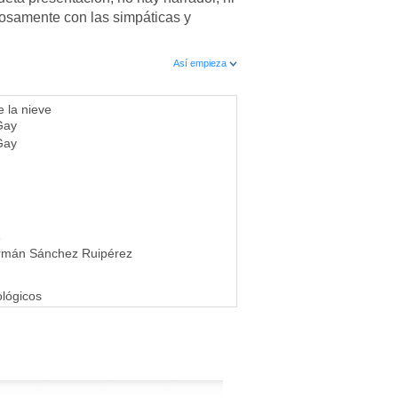
osamente con las simpáticas y
Así empieza
e la nieve
Gay
Gay
6
rmán Sánchez Ruipérez
lógicos