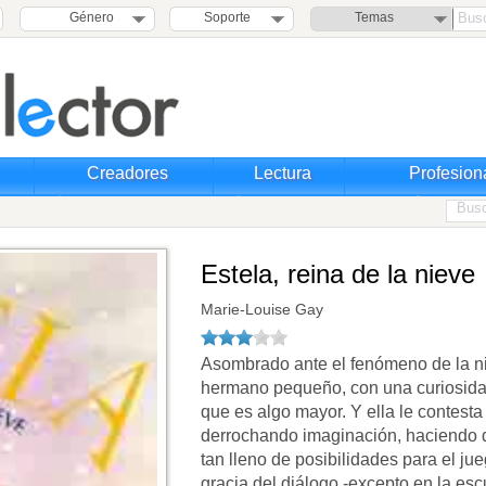
Género
Soporte
Temas
Creadores
Lectura
Profesion
Estela, reina de la nieve
Marie-Louise Gay
Asombrado ante el fenómeno de la ni
hermano pequeño, con una curiosidad
que es algo mayor. Y ella le contest
derrochando imaginación, haciendo 
tan lleno de posibilidades para el jueg
gracia del diálogo -excepto en la esc