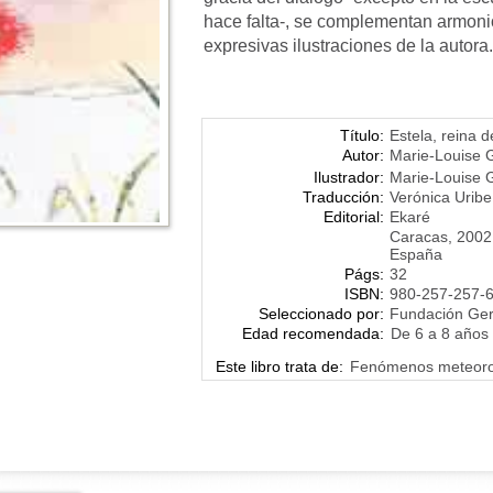
hace falta-, se complementan armoni
expresivas ilustraciones de la autora.
Título:
Estela, reina d
Autor:
Marie-Louise 
Ilustrador:
Marie-Louise 
Traducción:
Verónica Uribe
Editorial:
Ekaré
Caracas, 2002
España
Págs:
32
ISBN:
980-257-257-
Seleccionado por:
Fundación Ge
Edad recomendada:
De 6 a 8 años
Este libro trata de:
Fenómenos meteoro