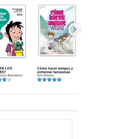
AN LOS
Cómo hacer amigos y
Menstruacion en marcha
ES?
enfrentar fantasmas
Gloria A. Calvo
nico Baccalario
Eric Peleias
K
S