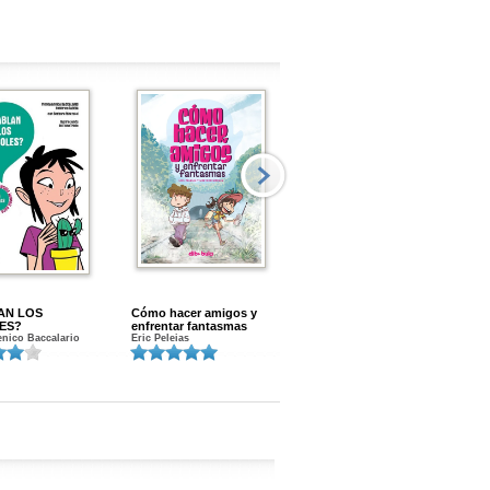
AN LOS
Cómo hacer amigos y
Menstruacion en marcha
ES?
enfrentar fantasmas
Gloria A. Calvo
nico Baccalario
Eric Peleias
K
S