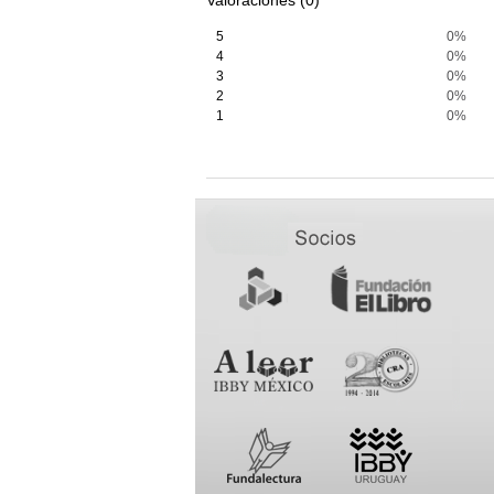
Valoraciones (0)
5
0%
4
0%
3
0%
2
0%
1
0%