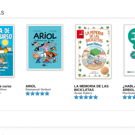
AS
de curso
ARIOL
LA MEMORIA DE LAS
¿HABL
ellner
Emmanuel Guibert
BICICLETAS
ÁRBOL
Josan Hatero
Pierdome