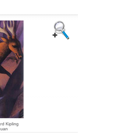
d Kipling
Juan