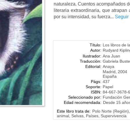
naturaleza. Cuentos acompañados d
literaria extraordinaria, que atrapan
por su intensidad, su fuerza...
Seguir
Título:
Los libros de l
Autor:
Rudyard Kiplin
Ilustrador:
Ana Juan
Traducción:
Gabriela Buste
Editorial:
Anaya
Madrid, 2004
España
Págs:
437
Soporte:
Papel
ISBN:
84-667-3678-
Seleccionado por:
Fundación Ge
Edad recomendada:
Desde 15 año
Este libro trata de:
Polo Norte (Región),
animal, Selvas, Países, Supervivencia