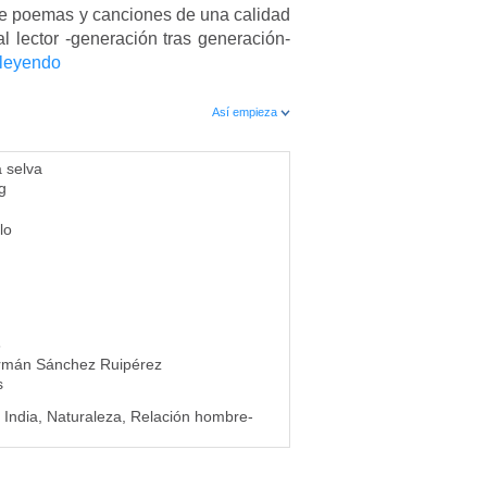
e poemas y canciones de una calidad
 al lector -generación tras generación-
 leyendo
Así empieza
a selva
g
lo
6
rmán Sánchez Ruipérez
s
 India, Naturaleza, Relación hombre-