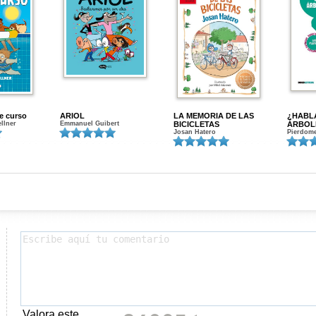
de curso
ARIOL
LA MEMORIA DE LAS
¿HABL
ellner
Emmanuel Guibert
BICICLETAS
ÁRBOL
Josan Hatero
Pierdome
Valora este