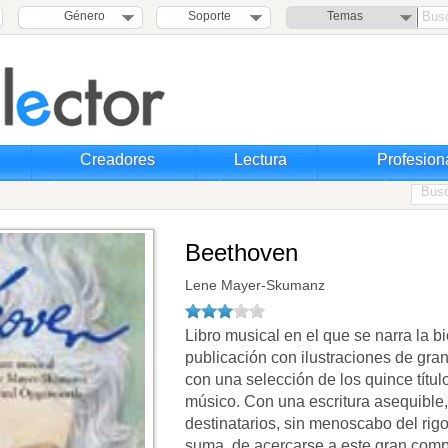
Género
Soporte
Temas
Creadores
Lectura
Profesion
Beethoven
Lene Mayer-Skumanz
Libro musical en el que se narra la b
publicación con ilustraciones de gra
con una selección de los quince títul
músico. Con una escritura asequible,
destinatarios, sin menoscabo del rig
suma, de acercarse a este gran comp