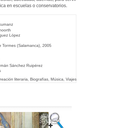
ca en escuelas o conservatorios.
kumanz
noorth
guez López
e Tormes (Salamanca), 2005
7
rmán Sánchez Ruipérez
s
reación literaria, Biografías, Música, Viajes