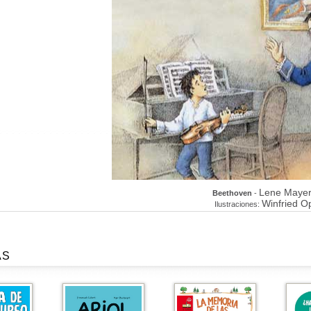
Lene Maye
Beethoven
-
Winfried O
Ilustraciones:
AS