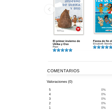
El primer invierno de
Fiesta de fin 
Ulrika y Oso
Elisabeth Steink
Pepe
COMENTARIOS
Valoraciones (0)
5
0%
4
0%
3
0%
2
0%
1
0%