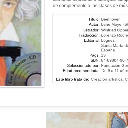
de complemento a las clases de músi
Título:
Beethoven
Autor:
Lene Mayer-S
Ilustrador:
Winfried Oppe
Traducción:
Lorenzo Rodrí
Editorial:
Lóguez
Santa Marta d
España
Págs:
29
ISBN:
84-89804-90-
Seleccionado por:
Fundación Ge
Edad recomendada:
De 9 a 11 año
Este libro trata de:
Creación artística, C