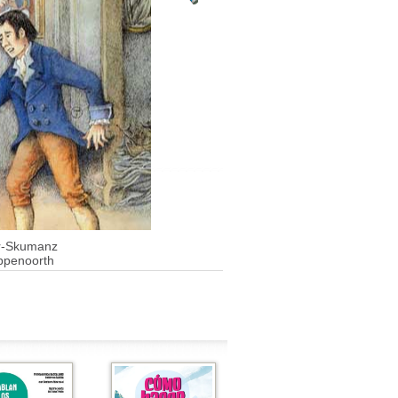
r-Skumanz
ppenoorth