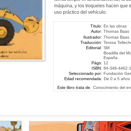
máquina, y los troqueles hacen que e
uso práctico del vehículo.
Título:
En las obras
Autor:
Thomas Baas
Ilustrador:
Thomas Baas
Traducción:
Teresa Tellec
Editorial:
SM
Boadilla del M
España
Págs:
12
ISBN:
84-348-4462-
Seleccionado por:
Fundación Ge
Edad recomendada:
De 0 a 5 años
Este libro trata de:
Conocimiento del en