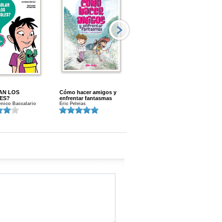
AN LOS
Cómo hacer amigos y
Menstruacion en marcha
ES?
enfrentar fantasmas
Gloria A. Calvo
nico Baccalario
Eric Peleias
K
S