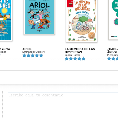
de curso
ARIOL
LA MEMORIA DE LAS
¿HABL
ellner
Emmanuel Guibert
BICICLETAS
ÁRBOL
Josan Hatero
Pierdome