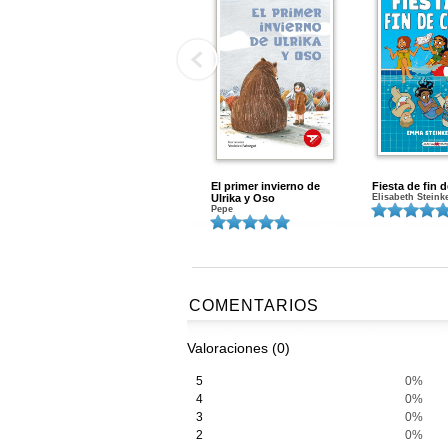
El primer invierno de
Fiesta de fin 
Ulrika y Oso
Elisabeth Steink
Pepe
COMENTARIOS
Valoraciones (0)
5
0%
4
0%
3
0%
2
0%