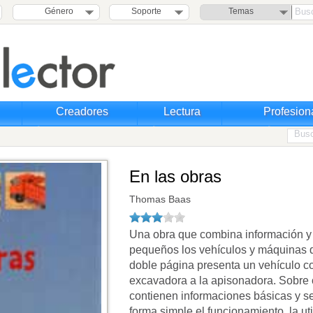
Género
Soporte
Temas
Creadores
Lectura
Profesion
En las obras
Thomas Baas
Una obra que combina información y 
pequeños los vehículos y máquinas q
doble página presenta un vehículo con
excavadora a la apisonadora. Sobre 
contienen informaciones básicas y se
forma simple el funcionamiento, la uti