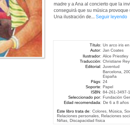
madre y a Ana al concierto que la i
conseguirá que su música provoque u
Una ilustración de...
Seguir leyendo
Título:
Un arco iris en
Autor:
Jan Coates
Ilustrador:
Alice Priestley
Traducción:
Christiane Re
Editorial:
Juventud
Barcelona, 20
España
Págs:
24
Soporte:
Papel
ISBN:
84-261-3497-
Seleccionado por:
Fundación Ge
Edad recomendada:
De 6 a 8 años
Este libro trata de:
Colores, Música, Soc
Relaciones personales, Relaciones socia
Niñas, Discapacidad física