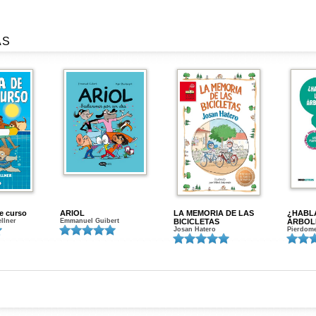
AS
de curso
ARIOL
LA MEMORIA DE LAS
¿HABL
ellner
Emmanuel Guibert
BICICLETAS
ÁRBOL
Josan Hatero
Pierdome