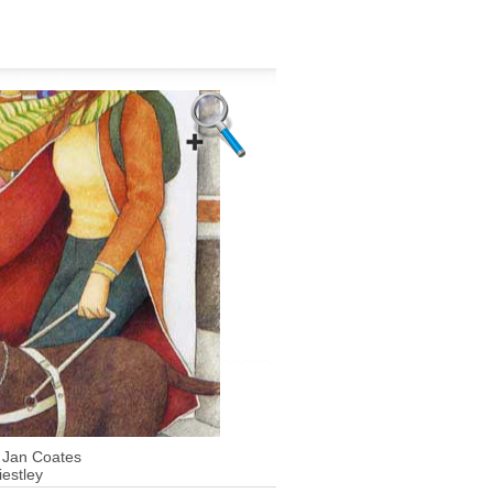
Jan Coates
-
iestley