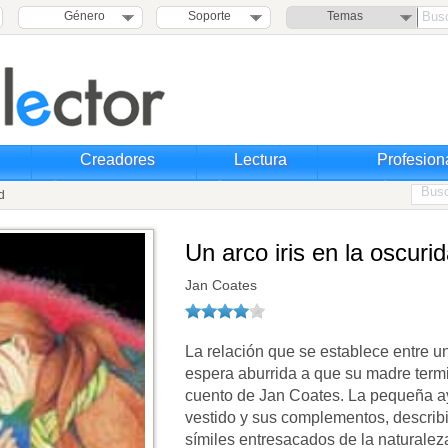
Género
Soporte
Temas
Creadores
Lectura
Profesion
d
Un arco iris en la oscuri
Jan Coates
La relación que se establece entre u
espera aburrida a que su madre term
cuento de Jan Coates. La pequeña ay
vestido y sus complementos, describ
símiles entresacados de la naturaleza