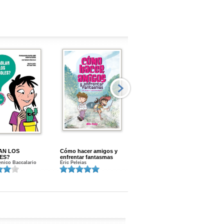
AN LOS
Cómo hacer amigos y
Menstruacion en marcha
ES?
enfrentar fantasmas
Gloria A. Calvo
nico Baccalario
Eric Peleias
K
S