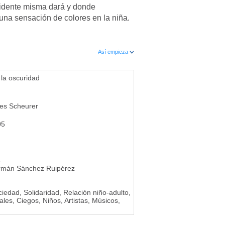
nvidente misma dará y donde
na sensación de colores en la niña.
Así empieza
 la oscuridad
yes Scheurer
05
1
rmán Sánchez Ruipérez
iedad, Solidaridad, Relación niño-adulto,
les, Ciegos, Niños, Artistas, Músicos,