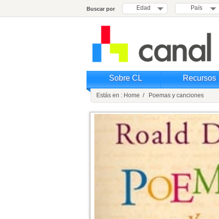
Edad
País
Buscar por
Sobre CL
Recursos
Estás en : Home / Poemas y canciones