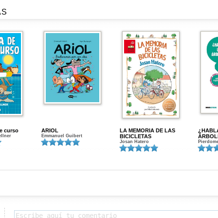
AS
de curso
ARIOL
LA MEMORIA DE LAS
¿HABL
ellner
Emmanuel Guibert
BICICLETAS
ÁRBOL
Josan Hatero
Pierdome