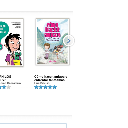
AN LOS
Cómo hacer amigos y
Menstruacion en marcha
ES?
enfrentar fantasmas
Gloria A. Calvo
nico Baccalario
Eric Peleias
K
S