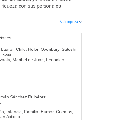
n riqueza con sus personales
Así empieza
ciones
,
Lauren Child
,
Helen Oxenbury
,
Satoshi
y Ross
zaola
,
Maribel de Juan
,
Leopoldo
0
rmán Sánchez Ruipérez
s
n, Infancia, Familia, Humor, Cuentos,
fantásticos