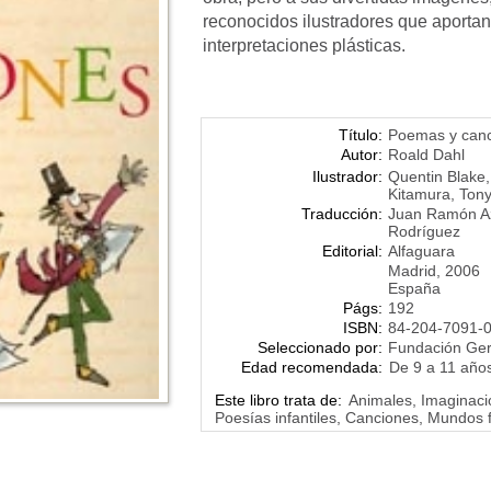
reconocidos ilustradores que aporta
interpretaciones plásticas.
Título:
Poemas y can
Autor:
Roald Dahl
Ilustrador:
Quentin Blake
Kitamura
,
Ton
Traducción:
Juan Ramón A
Rodríguez
Editorial:
Alfaguara
Madrid, 2006
España
Págs:
192
ISBN:
84-204-7091-
Seleccionado por:
Fundación Ge
Edad recomendada:
De 9 a 11 año
Este libro trata de:
Animales, Imaginació
Poesías infantiles, Canciones, Mundos 