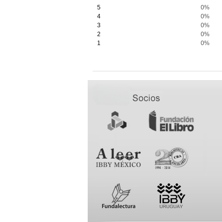
5
0%
4
0%
3
0%
2
0%
1
0%