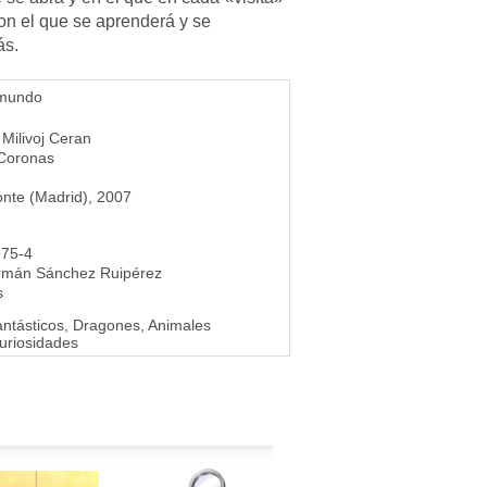
on el que se aprenderá y se
ás.
 mundo
,
Milivoj Ceran
 Coronas
onte (Madrid), 2007
975-4
rmán Sánchez Ruipérez
s
ntásticos, Dragones, Animales
Curiosidades