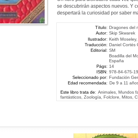
se descubrirán aspectos nuevos. Y c
despertará la curiosidad por saber m
Título:
Dragones del
Autor:
Skip Skwarek
Ilustrador:
Keith Moseley
Traducción:
Daniel Cortés
Editorial:
SM
Boadilla del M
España
Págs:
14
ISBN:
978-84-675-1
Seleccionado por:
Fundación Ge
Edad recomendada:
De 9 a 11 año
Este libro trata de:
Animales, Mundos fa
fantásticos, Zoología, Folclore, Mitos, 