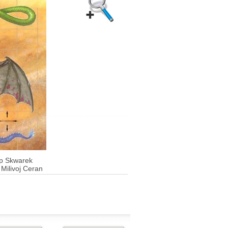
ip Skwarek
Milivoj Ceran
,