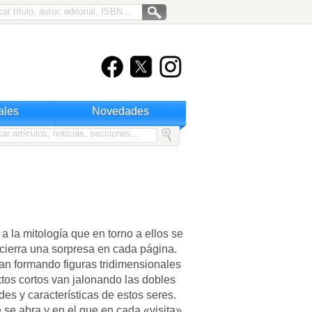
ales
Novedades
a la mitología que en torno a ellos se
encierra una sorpresa en cada página.
an formando figuras tridimensionales
xtos cortos van jalonando las dobles
es y características de estos seres.
e se abra y en el que en cada «visita»