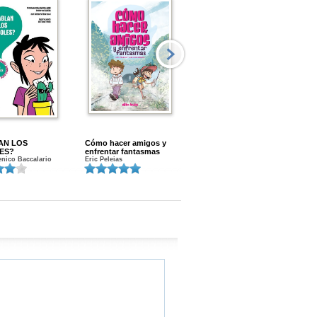
AN LOS
Cómo hacer amigos y
Menstruacion en marcha
ES?
enfrentar fantasmas
Gloria A. Calvo
nico Baccalario
Eric Peleias
K
S