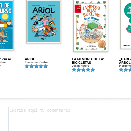
de curso
ARIOL
LA MEMORIA DE LAS
¿HABL
ellner
Emmanuel Guibert
BICICLETAS
ÁRBOL
Josan Hatero
Pierdome