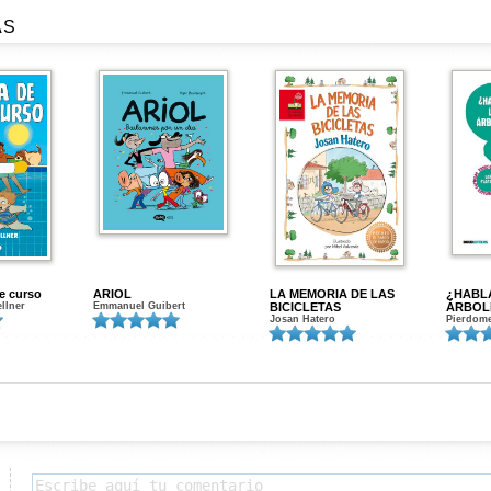
AS
de curso
ARIOL
LA MEMORIA DE LAS
¿HABL
ellner
Emmanuel Guibert
BICICLETAS
ÁRBOL
Josan Hatero
Pierdome