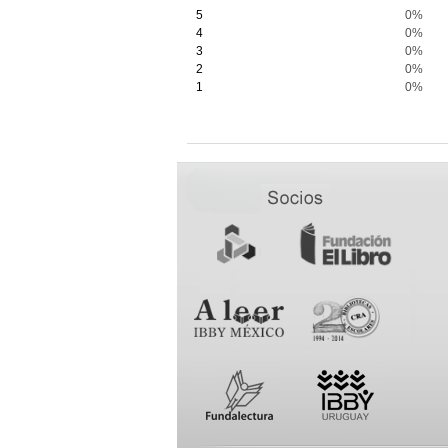
5
0%
4
0%
3
0%
2
0%
1
0%