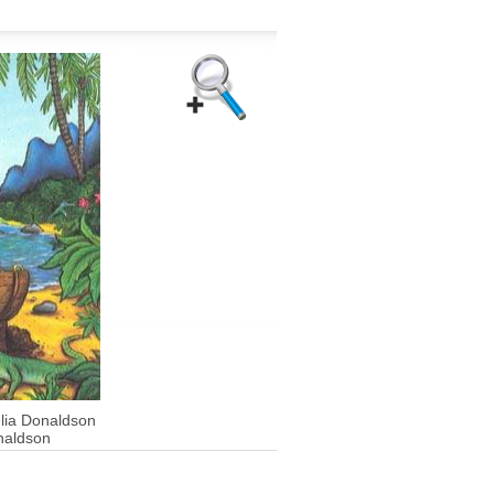
lia Donaldson
naldson