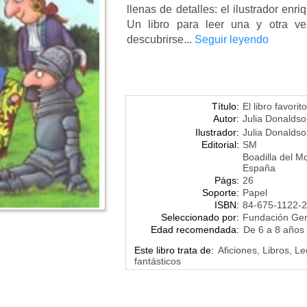
llenas de detalles: el ilustrador enri
Un libro para leer una y otra v
descubrirse...
Seguir leyendo
Título:
El libro favorit
Autor:
Julia Donalds
Ilustrador:
Julia Donalds
Editorial:
SM
Boadilla del M
España
Págs:
26
Soporte:
Papel
ISBN:
84-675-1122-2
Seleccionado por:
Fundación Ge
Edad recomendada:
De 6 a 8 años
Este libro trata de:
Aficiones, Libros, L
fantásticos