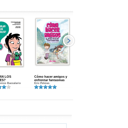
AN LOS
Cómo hacer amigos y
Menstruacion en marcha
ES?
enfrentar fantasmas
Gloria A. Calvo
nico Baccalario
Eric Peleias
K
S