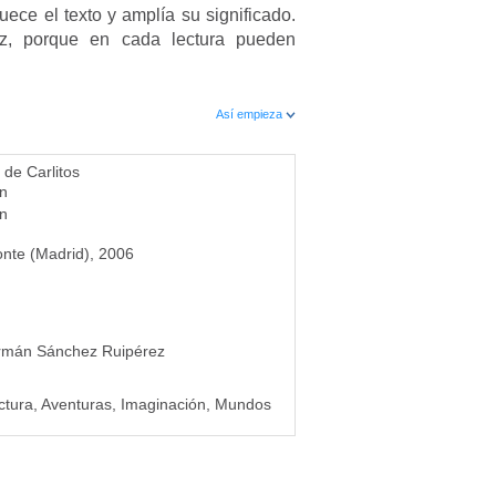
quece el texto y amplía su significado.
ez, porque en cada lectura pueden
Así empieza
o de Carlitos
on
on
onte (Madrid), 2006
rmán Sánchez Ruipérez
ectura, Aventuras, Imaginación, Mundos