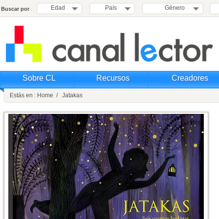
Edad
País
Género
Buscar por
Sobre CL
Recursos
Creadores
Estás en : Home / Jatakas