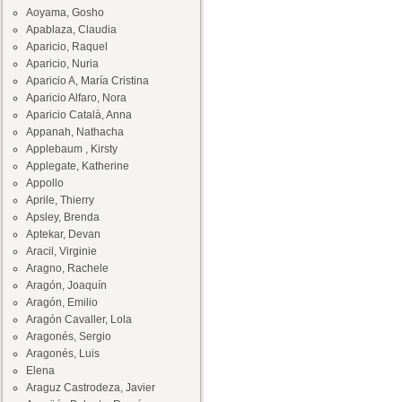
Aoyama, Gosho
Apablaza, Claudia
Aparicio, Raquel
Aparicio, Nuria
Aparicio A, María Cristina
Aparicio Alfaro, Nora
Aparicio Català, Anna
Appanah, Nathacha
Applebaum , Kirsty
Applegate, Katherine
Appollo
Aprile, Thierry
Apsley, Brenda
Aptekar, Devan
Aracil, Virginie
Aragno, Rachele
Aragón, Joaquín
Aragón, Emilio
Aragón Cavaller, Lola
Aragonés, Sergio
Aragonés, Luis
Elena
Araguz Castrodeza, Javier