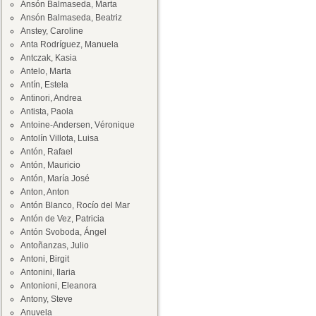
Ansón Balmaseda, Marta
Ansón Balmaseda, Beatriz
Anstey, Caroline
Anta Rodríguez, Manuela
Antczak, Kasia
Antelo, Marta
Antín, Estela
Antinori, Andrea
Antista, Paola
Antoine-Andersen, Véronique
Antolín Villota, Luisa
Antón, Rafael
Antón, Mauricio
Antón, María José
Anton, Anton
Antón Blanco, Rocío del Mar
Antón de Vez, Patricia
Antón Svoboda, Ángel
Antoñanzas, Julio
Antoni, Birgit
Antonini, Ilaria
Antonioni, Eleanora
Antony, Steve
Anuvela