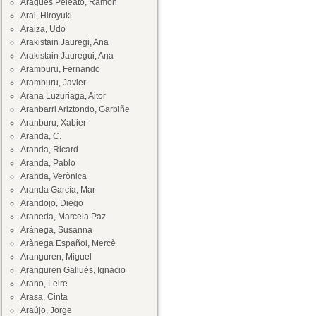
Aragüés Peleato, Ramón
Arai, Hiroyuki
Araiza, Udo
Arakistain Jauregi, Ana
Arakistain Jauregui, Ana
Aramburu, Fernando
Aramburu, Javier
Arana Luzuriaga, Aitor
Aranbarri Ariztondo, Garbiñe
Aranburu, Xabier
Aranda, C.
Aranda, Ricard
Aranda, Pablo
Aranda, Verònica
Aranda García, Mar
Arandojo, Diego
Araneda, Marcela Paz
Arànega, Susanna
Arànega Español, Mercè
Aranguren, Miguel
Aranguren Gallués, Ignacio
Arano, Leire
Arasa, Cinta
Araújo, Jorge