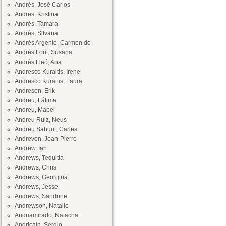
Andrés, José Carlos
Andres, Kristina
Andrés, Tamara
Andrés, Silvana
Andrés Argente, Carmen de
Andrès Font, Susana
Andrés Lleó, Ana
Andresco Kuraitis, Irene
Andresco Kuraitis, Laura
Andreson, Erik
Andreu, Fátima
Andreu, Mabel
Andreu Ruiz, Neus
Andreu Saburit, Carles
Andrevon, Jean-Pierre
Andrew, Ian
Andrews, Tequitia
Andrews, Chris
Andrews, Georgina
Andrews, Jesse
Andrews, Sandrine
Andrewson, Natalie
Andriamirado, Natacha
Andricaín, Sergio