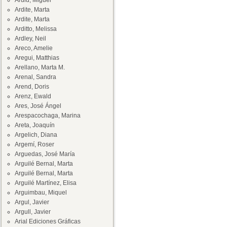
Ardid, Miguel
Ardite, Marta
Ardite, Marta
Arditto, Melissa
Ardley, Neil
Areco, Amelie
Aregui, Matthias
Arellano, Marta M.
Arenal, Sandra
Arend, Doris
Arenz, Ewald
Ares, José Ángel
Arespacochaga, Marina
Areta, Joaquín
Argelich, Diana
Argemí, Roser
Arguedas, José María
Arguilé Bernal, Marta
Arguilé Bernal, Marta
Arguilé Martínez, Elisa
Arguimbau, Miquel
Argul, Javier
Argull, Javier
Arial Ediciones Gráficas