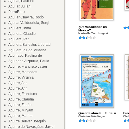
Aguilar, Pascual
Aguilar, Julián
PerroRaro
Aguilar Chavira, Rocío
Aguilar Valldeoriola, Sergi
¿De vacaciones en
Aguilera, Inma
México?
Aguilera, Claudio
Marinella Terzi Huguet
Aguilera, Pati
Aguilera Ballester, Libertad
Aguilera Pulido, Ariadna
Aguinaco, Paulina de
Aguiriano Aizpurua, Paula
Aguirre, Francisco Javier
Aguirre, Mercedes
Aguirre, Virginia
Aguirre, Ann
Aguirre, Ann
Aguirre, Francisca
Aguirre, Claudia
Aguirre, Zuriñe
Aguirre, Miryam
Querida abuela... Tu Susi
Fred
Aguirre, Marina
Christine Nöstlinger
Ole
Aguirre Bellver, Joaquín
Aguirre de Navasgües, Javier