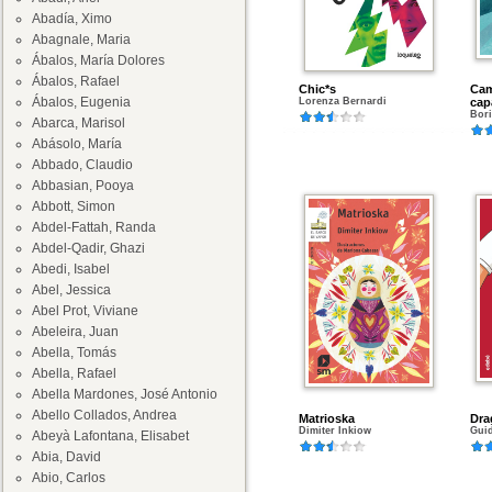
Abadía, Ximo
Abagnale, Maria
Ábalos, María Dolores
Ábalos, Rafael
Chic*s
Cam
Ábalos, Eugenia
Lorenza Bernardi
cap
Bor
Abarca, Marisol
Abásolo, María
Abbado, Claudio
Abbasian, Pooya
Abbott, Simon
Abdel-Fattah, Randa
Abdel-Qadir, Ghazi
Abedi, Isabel
Abel, Jessica
Abel Prot, Viviane
Abeleira, Juan
Abella, Tomás
Abella, Rafael
Abella Mardones, José Antonio
Abello Collados, Andrea
Matrioska
Dra
Dimiter Inkiow
Guid
Abeyà Lafontana, Elisabet
Abia, David
Abio, Carlos