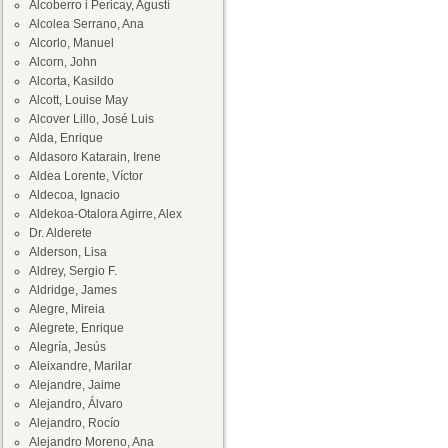
Alcoberro i Pericay, Agustí
Alcolea Serrano, Ana
Alcorlo, Manuel
Alcorn, John
Alcorta, Kasildo
Alcott, Louise May
Alcover Lillo, José Luis
Alda, Enrique
Aldasoro Katarain, Irene
Aldea Lorente, Víctor
Aldecoa, Ignacio
Aldekoa-Otalora Agirre, Alex
Dr. Alderete
Alderson, Lisa
Aldrey, Sergio F.
Aldridge, James
Alegre, Mireia
Alegrete, Enrique
Alegría, Jesús
Aleixandre, Marilar
Alejandre, Jaime
Alejandro, Álvaro
Alejandro, Rocío
Alejandro Moreno, Ana