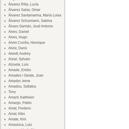
Álvarez Rilla, Lucía
Álvarez Salas, Omar
Álvarez Santamarina, María Luisa
Álvarez Schurmann, Sabina
Álvaro Garrido, José Antonio
Alves, Daniel
Alves, Hugo
Alvim Corrêa, Henrique
Alvisi, Dario
Alwett, Audrey
Alzial, Sylvain
Alzueta, Luis
Amade, Emilio
Amades i Gelats, Joan
Amador, Irene
Amadou, Safiatou
Tony
Amant, Kathleen
Amargo, Pablo
Amat, Frederic
Amat, Kiko
Amate, Kim
Amavisca, Luis