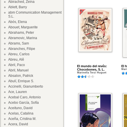
Abirached, Zeina
Ablett, Barry
abm Communication Management
S.L.
Abós, Elena
Abouet, Marguerite
Abrahams, Peter
Abramovic, Marina
Abrams, Sam
Abranches, Filipe
Abreu, Carlos
Abreu, Alê
Abril, Paco
El mundo del revés:
El h
Chocobones, S. L.
Mari
Abril, Manuel
Marinella Terzi Huguet
Absalon, Patrick
Abulí, Enrique S.
Accinelli, Gianumberto
Ace, Lauren
Acebal Caro, Antonio
Acebo García, Sofía
Aceituno, David
Acelas, Catalina
Aceña, Cristina M.
Acera, David