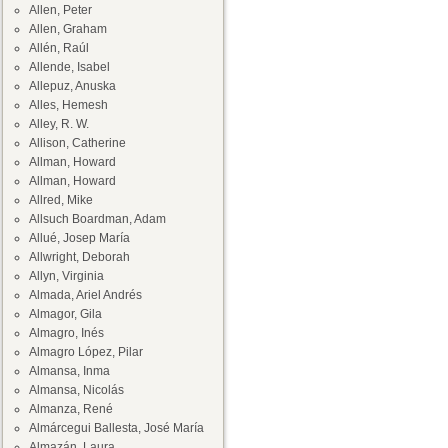
Allen, Peter
Allen, Graham
Allén, Raúl
Allende, Isabel
Allepuz, Anuska
Alles, Hemesh
Alley, R. W.
Allison, Catherine
Allman, Howard
Allman, Howard
Allred, Mike
Allsuch Boardman, Adam
Allué, Josep María
Allwright, Deborah
Allyn, Virginia
Almada, Ariel Andrés
Almagor, Gila
Almagro, Inés
Almagro López, Pilar
Almansa, Inma
Almansa, Nicolás
Almanza, René
Almárcegui Ballesta, José María
Almazán, Laura