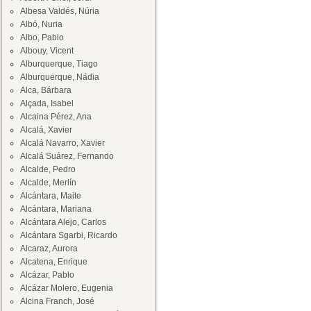
Albesa Valdés, Núria
Albó, Nuria
Albo, Pablo
Albouy, Vicent
Alburquerque, Tiago
Alburquerque, Nádia
Alca, Bárbara
Alçada, Isabel
Alcaina Pérez, Ana
Alcalá, Xavier
Alcalá Navarro, Xavier
Alcalá Suárez, Fernando
Alcalde, Pedro
Alcalde, Merlín
Alcántara, Maite
Alcántara, Mariana
Alcántara Alejo, Carlos
Alcántara Sgarbi, Ricardo
Alcaraz, Aurora
Alcatena, Enrique
Alcázar, Pablo
Alcázar Molero, Eugenia
Alcina Franch, José