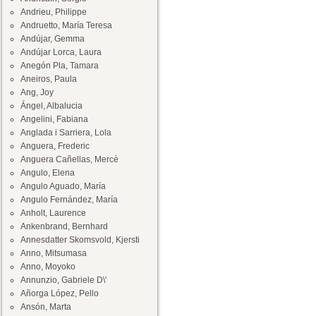
Andrieu, Philippe
Andruetto, María Teresa
Andújar, Gemma
Andújar Lorca, Laura
Anegón Pla, Tamara
Aneiros, Paula
Ang, Joy
Ángel, Albalucia
Angelini, Fabiana
Anglada i Sarriera, Lola
Anguera, Frederic
Anguera Cañellas, Mercè
Angulo, Elena
Angulo Aguado, María
Angulo Fernández, María
Anholt, Laurence
Ankenbrand, Bernhard
Annesdatter Skomsvold, Kjersti
Anno, Mitsumasa
Anno, Moyoko
Annunzio, Gabriele D\'
Añorga López, Pello
Ansón, Marta