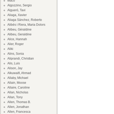
Maco
Algozzino, Sergio
Algueró, Tavi
Aliaga, Xavier
Aliaga Sánchez, Roberto
Alibés i Riera, Maria Dolors
Alibeu, Géraldine
Alibeu, Geraldine
Alice, Hannah
Alier, Roger
Aliki
Alins, Sonia
Aliprandi, Christian
Alis, Luis
Alison, Jay
Alkuwaifi, Ahmad
Allaby, Michael
Allain, Moose
Allaire, Caroline
Allan, Nicholas
Allan, Tony
Allen, Thomas B.
Allen, Jonathan
Allen, Francesca