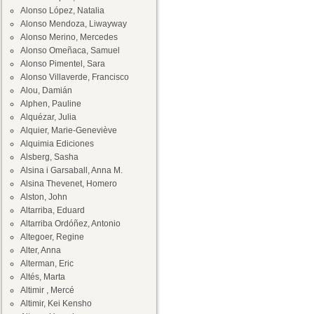
Alonso López, Natalia
Alonso Mendoza, Liwayway
Alonso Merino, Mercedes
Alonso Omeñaca, Samuel
Alonso Pimentel, Sara
Alonso Villaverde, Francisco
Alou, Damián
Alphen, Pauline
Alquézar, Julia
Alquier, Marie-Geneviève
Alquimia Ediciones
Alsberg, Sasha
Alsina i Garsaball, Anna M.
Alsina Thevenet, Homero
Alston, John
Altarriba, Eduard
Altarriba Ordóñez, Antonio
Altegoer, Regine
Alter, Anna
Alterman, Eric
Altés, Marta
Altimir , Mercé
Altimir, Kei Kensho