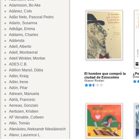
Adamsson, Bo Ake
Adánez, Coto
Adâo Neto, Pascoal Pedro
Adario, Susanna
Adbåge, Emma
Addams, Charles
Addenda
Adell, Alberto
Adell, Montserrat
Adell Winkler, Montse
ADES C.B.
Adillon Marsó, Dàlia
El hombre que compró la
¿Po
Adler, Kraig
ciudad de Estocolmo
Dimi
Gianni Rodari
Adler, Irene
Adón, Pilar
Adreani, Manuela
Adrià, Francesc
Aeneas, Gonzalo
Aertssen, Kristien
AF Venable, Colleen
Afán, Tomás
Afanásiev, Aleksandr Nikoláievich
Afano, Laurence L.