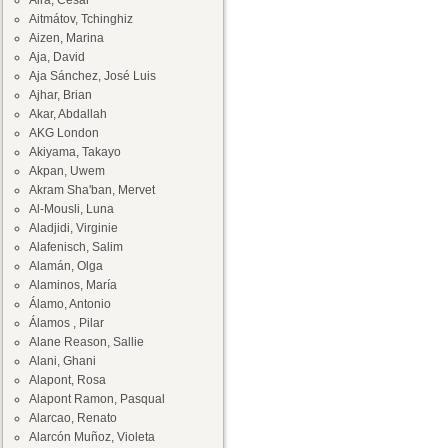
Aira, César
Aitmátov, Tchinghiz
Aizen, Marina
Aja, David
Aja Sánchez, José Luis
Ajhar, Brian
Akar, Abdallah
AKG London
Akiyama, Takayo
Akpan, Uwem
Akram Sha'ban, Mervet
Al-Mousli, Luna
Aladjidi, Virginie
Alafenisch, Salim
Alamán, Olga
Alaminos, María
Álamo, Antonio
Álamos , Pilar
Alane Reason, Sallie
Alani, Ghani
Alapont, Rosa
Alapont Ramon, Pasqual
Alarcao, Renato
Alarcón Muñoz, Violeta