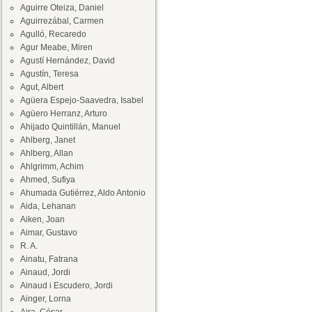
Aguirre Oteiza, Daniel
Aguirrezábal, Carmen
Agulló, Recaredo
Agur Meabe, Miren
Agustí Hernández, David
Agustín, Teresa
Agut, Albert
Agüera Espejo-Saavedra, Isabel
Agüero Herranz, Arturo
Ahijado Quintillán, Manuel
Ahlberg, Janet
Ahlberg, Allan
Ahlgrimm, Achim
Ahmed, Sufiya
Ahumada Gutiérrez, Aldo Antonio
Aida, Lehanan
Aiken, Joan
Aimar, Gustavo
R. A.
Ainatu, Fatrana
Ainaud, Jordi
Ainaud i Escudero, Jordi
Ainger, Lorna