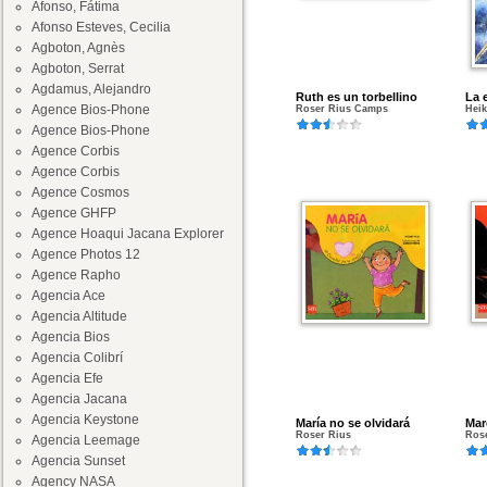
Afonso, Fátima
Afonso Esteves, Cecilia
Agboton, Agnès
Agboton, Serrat
Agdamus, Alejandro
Ruth es un torbellino
La 
Agence Bios-Phone
Roser Rius Camps
Heik
Agence Bios-Phone
Agence Corbis
Agence Corbis
Agence Cosmos
Agence GHFP
Agence Hoaqui Jacana Explorer
Agence Photos 12
Agence Rapho
Agencia Ace
Agencia Altitude
Agencia Bios
Agencia Colibrí
Agencia Efe
Agencia Jacana
Agencia Keystone
María no se olvidará
Mar
Roser Rius
Ros
Agencia Leemage
Agencia Sunset
Agency NASA