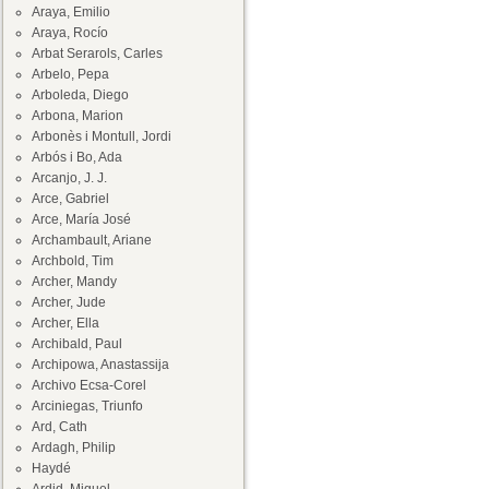
Araya, Emilio
Araya, Rocío
Arbat Serarols, Carles
Arbelo, Pepa
Arboleda, Diego
Arbona, Marion
Arbonès i Montull, Jordi
Arbós i Bo, Ada
Arcanjo, J. J.
Arce, Gabriel
Arce, María José
Archambault, Ariane
Archbold, Tim
Archer, Mandy
Archer, Jude
Archer, Ella
Archibald, Paul
Archipowa, Anastassija
Archivo Ecsa-Corel
Arciniegas, Triunfo
Ard, Cath
Ardagh, Philip
Haydé