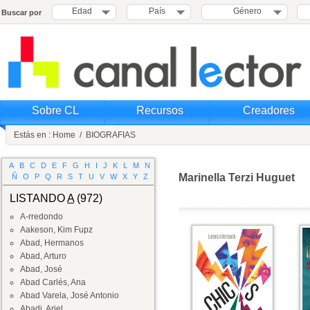
Edad
País
Género
Buscar por
Sobre CL
Recursos
Creadores
Estás en :
Home
/
BIOGRAFIAS
A
B
C
D
E
F
G
H
I
J
K
L
M
N
Marinella Terzi Huguet
Ñ
O
P
Q
R
S
T
U
V
W
X
Y
Z
LISTANDO
A
(972)
A-rredondo
Aakeson, Kim Fupz
Abad, Hermanos
Abad, Arturo
Abad, José
Abad Carlés, Ana
Abad Varela, José Antonio
Abadi, Ariel