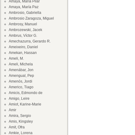
Amaya, María Pilar
Amaya, María Paz
Ambrosio, Gabriella
Ambrosio Zaragoza, Miguel
Ambrosy, Manuel
Ambrozewski, Jacek
Ambrus, Víctor G.
Amechazurra, Gerardo R.
Ameixeiro, Daniel
Amekan, Hassan
Ameli, M.
Ameli, Michela
Amenábar, Jon
Amengual, Pep
Amenós, Jordi
Americo, Tiago
Amicis, Edmondo de
Amigo, Leire
Amiot, Karine-Marie
Amir
Amira, Sergio
Amis, Kingsley
Amit, Ofra
Amkie, Lorena