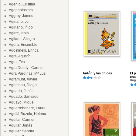
Agenjo, Cristina
Agephotostock
Aggrey, James
Agiriano, Jon
Agiriano, Iñigo
Agirre, Idoia
Agliardi, Allegra
Agora, Ensemble
Agostinelli, Enrica
Agra, Agustín
Agra, Eva
Agra Deedy , Carmen
Agra Pardiñas, Mª Luz
Antón y las chicas
El 
ena
Agramunt, Xavier
Birg
Agrimbau, Diego
Aguado, Jesús
Aguado, Santiago
Aguayo, Miguel
Aguerrebehere, Laura
Aguilà Ruzola, Helena
Aguilar, Carmen
Aguilar, Jonás
Aguilar, Sandra