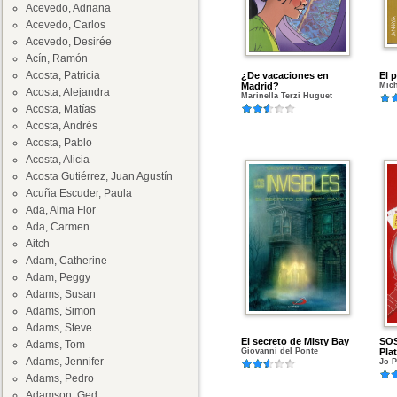
Acevedo, Adriana
Acevedo, Carlos
Acevedo, Desirée
Acín, Ramón
Acosta, Patricia
¿De vacaciones en
El 
Madrid?
Mic
Acosta, Alejandra
Marinella Terzi Huguet
Acosta, Matías
Acosta, Andrés
Acosta, Pablo
Acosta, Alicia
Acosta Gutiérrez, Juan Agustín
Acuña Escuder, Paula
Ada, Alma Flor
Ada, Carmen
Aitch
Adam, Catherine
Adam, Peggy
Adams, Susan
Adams, Simon
Adams, Steve
El secreto de Misty Bay
SOS
Adams, Tom
Giovanni del Ponte
Pla
Adams, Jennifer
Jo 
Adams, Pedro
Adamson, Ged