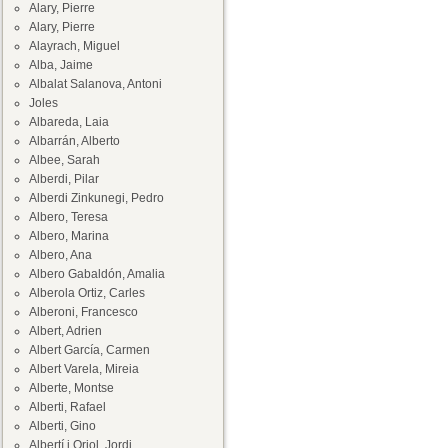
Alary, Pierre
Alary, Pierre
Alayrach, Miguel
Alba, Jaime
Albalat Salanova, Antoni
Joles
Albareda, Laia
Albarrán, Alberto
Albee, Sarah
Alberdi, Pilar
Alberdi Zinkunegi, Pedro
Albero, Teresa
Albero, Marina
Albero, Ana
Albero Gabaldón, Amalia
Alberola Ortiz, Carles
Alberoni, Francesco
Albert, Adrien
Albert García, Carmen
Albert Varela, Mireia
Alberte, Montse
Alberti, Rafael
Alberti, Gino
Albertí i Oriol, Jordi